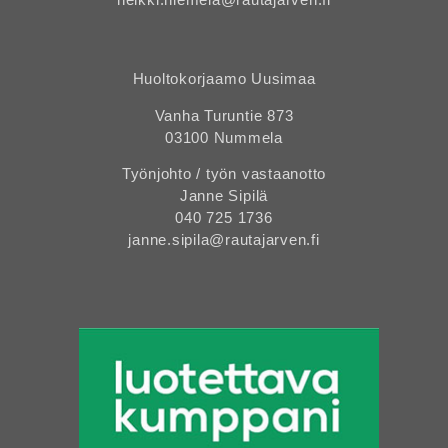
Huoltokorjaamo Uusimaa
Vanha Turuntie 873
03100 Nummela
Työnjohto / työn vastaanotto
Janne Sipilä
040 725 1736
janne.sipila@rautajarven.fi