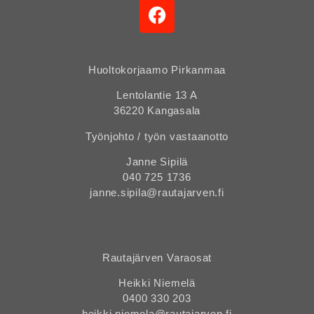
Huoltokorjaamo Pirkanmaa
Lentolantie 13 A
36220 Kangasala
Työnjohto / työn vastaanotto
Janne Sipilä
040 725 1736
janne.sipila@rautajarven.fi
Rautajärven Varaosat
Heikki Niemelä
0400 330 203
heikki.niemela@rautajarven.fi