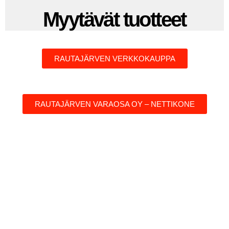
Myytävät tuotteet
RAUTAJÄRVEN VERKKOKAUPPA
RAUTAJÄRVEN VARAOSA OY – NETTIKONE
Cummins, Caterpillar, Cat, Perkins, Deutz, John Deere, Ponsse,
Komatsu, Valmet, Hitachi, Hyundai, Volvo CE, Volvo
maanrakennuskoneet, Volvo ce varaosat, Kobelco, Doosan, Hiab,
Kesla, Jonsered, Loglift, Fassi, Joab, HMF, Vahva, Dala-Gripen,
Parker, Rexroth, Danfoss, Pewag, Doosan varaosat, Kobelco
varaosat, Hitachi varaosat, Caterpillar varaosat, Cat varaosat,
Komatsu varaosat, John Deere varaosat, Hiab varaosat, Kesla