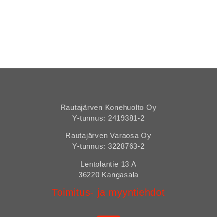
varaosat, Kaivinkonekoura, kahmari, koura, puutavarakoura,
kaivinkonekahmari,
Eurodrill, HD niska, shank adaptor, Eurodrill Suomi, Eurodrill
varaosat, Junttan varaosat, Spd, Spd Suomi, Spd varaosat,
poralaitteet, poralaite varaosat, Kome varaosat, Briab varaosat
Rautajärven Konehuolto Oy
Y-tunnus: 2419381-2
Rautajärven Varaosa Oy
Y-tunnus: 3228763-2
Lentolantie 13 A
36220 Kangasala
Toimitus- ja myyntiehdot